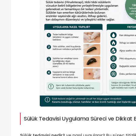
Sülük Tedavisi Uygulama Süreci ve Dikkat 
Sülük tedavisi nedir?
ve nasıl uygulanır? Bu süreç titiz