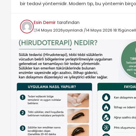
bir tedavi yöntemidir. Modern tıp, bu yöntemin birço
tedavi, özellikle dolaşım bozuklukları ve iltihabi durum
alanları, faydaları ve sıkça sorulan sorular bulacaksını
Esin Demir
tarafından
14 Mayıs 2026
yayınlandı /
14 Mayıs 2026 18:15
güncel