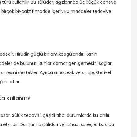
s
türü kullanılır. Bu sülükler, ağızlarında üç küçük çeneye
arı birçok biyoaktif madde içerir. Bu maddeler tedaviye
maddedir. Hirudin güçlü bir antikoagülandır. Kanın
addeler de bulunur. Bunlar damar genişlemesini sağlar.
leşmesini destekler. Ayrıca anestezik ve antibakteriyel
i artırır.
 Kullanılır?
ar. Sülük tedavisi, çeşitli tıbbi durumlarda kullanılır.
kilidir. Damar hastalıkları ve iltihabi süreçler başlıca