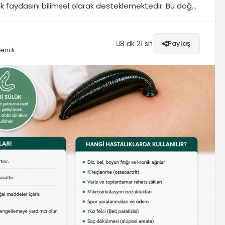
k faydasını bilimsel olarak desteklemektedir. Bu doğal
lar için tercih edilir. Aşağıda detaylı bilgi, uygulama
z. Sülük Tedavisi...
8 dk 21 sn
Paylaş
lendi