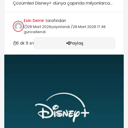
Çözümleri Disney+ dünya çapında milyonlarca
aboneye sahip popüler bir yayın hizmetidir.
Ancak, en iyi dijital deneyimlerde bile zaman
Esin Demir
tarafından
zaman teknik aksaklıklar yaşanabilir. Abonelerin
28 Mart 2026
yayınlandı /
28 Mart 2026 17:46
karşılaştığı en yaygın sorunlardan biri, hizmete
güncellendi
erişmeye çalışırken karşılaşılan oturum açma
(login) sorunlarıdır. Bu makale, profesyonel bir
6 dk 9 sn
Paylaş
SEO uzmanı bakış açısıyla,...