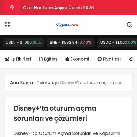
Evde Mum Yapıp Satarak Para Kazanma 2026
Evde Müşteri Temsilciliği Yaparak Para Kazanma
2026
Yamaha Fiyat Listesi 2026 – Güncellendi
 - $1.00
0.00%
BNB - $592.94
-0.40%
USDC - $1.00
0.00%
XRP
Trendyol Kurye Maaşları 2026 Paket Başı ve Aylık
İş Fikirleri
Eğitim
Ekonomi
Fiyatları
İ
Kazanç Ne Kadar?
Özel Hastane Anjiyo Ücreti 2026
Ana Sayfa
Teknoloji
Disney+’ta oturum açma sorunları ve çözümleri
Disney+’ta oturum açma
sorunları ve çözümleri
Disney+’ta Oturum Açma Sorunları ve Kapsamlı